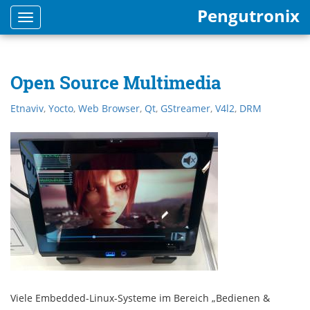
Pengutronix
Toggle
navigation
Open Source Multimedia
Etnaviv
,
Yocto
,
Web Browser
,
Qt
,
GStreamer
,
V4l2
,
DRM
Viele Embedded-Linux-Systeme im Bereich „Bedienen &