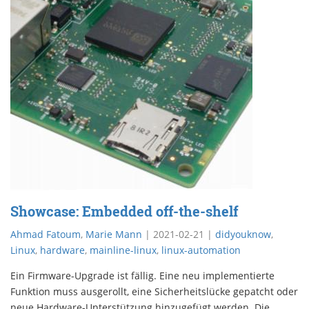
Showcase: Embedded off-the-shelf
Ahmad Fatoum
,
Marie Mann
|
2021-02-21
|
didyouknow
,
Linux
,
hardware
,
mainline-linux
,
linux-automation
Ein Firmware-Upgrade ist fällig. Eine neu implementierte
Funktion muss ausgerollt, eine Sicherheitslücke gepatcht oder
neue Hardware-Unterstützung hinzugefügt werden. Die