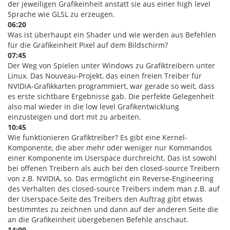
der jeweiligen Grafikeinheit anstatt sie aus einer high level
Sprache wie GLSL zu erzeugen.
06:20
Was ist überhaupt ein Shader und wie werden aus Befehlen
für die Grafikeinheit Pixel auf dem Bildschirm?
07:45
Der Weg von Spielen unter Windows zu Grafiktreibern unter
Linux. Das Nouveau-Projekt, das einen freien Treiber für
NVIDIA-Grafikkarten programmiert, war gerade so weit, dass
es erste sichtbare Ergebnisse gab. Die perfekte Gelegenheit
also mal wieder in die low level Grafikentwicklung
einzusteigen und dort mit zu arbeiten.
10:45
Wie funktionieren Grafiktreiber? Es gibt eine Kernel-
Komponente, die aber mehr oder weniger nur Kommandos
einer Komponente im Userspace durchreicht. Das ist sowohl
bei offenen Treibern als auch bei den closed-source Treibern
von z.B. NVIDIA, so. Das ermöglicht ein Reverse-Engineering
des Verhalten des closed-source Treibers indem man z.B. auf
der Userspace-Seite des Treibers den Auftrag gibt etwas
bestimmtes zu zeichnen und dann auf der anderen Seite die
an die Grafikeinheit übergebenen Befehle anschaut.
14:00