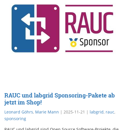
RAUC und labgrid Sponsoring-Pakete ab
jetzt im Shop!
Leonard Göhrs
,
Marie Mann
|
2025-11-21
|
labgrid
,
rauc
,
sponsoring
RAUC und labgrid sind Open Source Software-Projekte, die