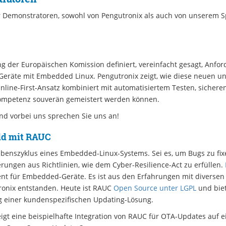
r Demonstratoren, sowohl von Pengutronix als auch von unserem S
g der Europäischen Komission definiert, vereinfacht gesagt, Anfo
Geräte mit Embedded Linux. Pengutronix zeigt, wie diese neuen u
line-First-Ansatz kombiniert mit automatisiertem Testen, sichere
mpetenz souverän gemeistert werden können.
d vorbei uns sprechen Sie uns an!
ld mit RAUC
benszyklus eines Embedded-Linux-Systems. Sei es, um Bugs zu fix
ungen aus Richtlinien, wie dem Cyber-Resilience-Act zu erfüllen.
ient für Embedded-Geräte. Es ist aus den Erfahrungen mit diverse
onix entstanden. Heute ist RAUC
Open Source unter LGPL
und biet
 einer kundenspezifischen Updating-Lösung.
gt eine beispielhafte Integration von RAUC für OTA-Updates auf e