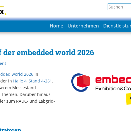
Home
Unternehmen
Dienstleist
f der embedded world 2026
ent
dded world 2026
in
eder in
Halle 4, Stand 4-261
.
nserem Messestand
n Themen. Darüber hinaus
eder zum RAUC- und Labgrid-
ratoren