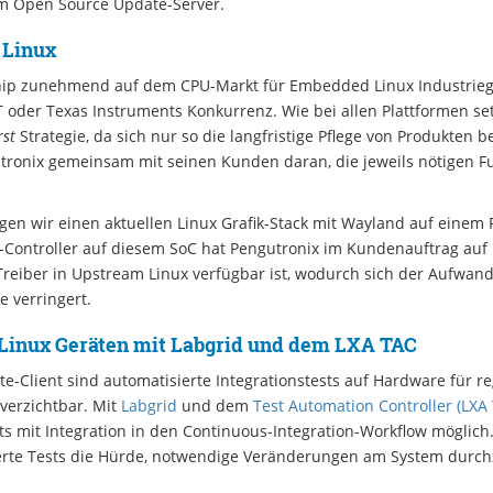
m Open Source Update-Server.
 Linux
kchip zunehmend auf dem CPU-Markt für Embedded Linux Industrie
T oder Texas Instruments Konkurrenz. Wie bei allen Plattformen se
rst
Strategie, da sich nur so die langfristige Pflege von Produkten be
tronix gemeinsam mit seinen Kunden daran, die jeweils nötigen Fu
en wir einen aktuellen Linux Grafik-Stack mit Wayland auf einem 
y-Controller auf diesem SoC hat Pengutronix im Kundenauftrag auf
Treiber in Upstream Linux verfügbar ist, wodurch sich der Aufwan
 verringert.
Linux Geräten mit Labgrid und dem LXA TAC
-Client sind automatisierte Integrationstests auf Hardware für r
erzichtbar. Mit
Labgrid
und dem
Test Automation Controller (LXA
s mit Integration in den Continuous-Integration-Workflow möglich
rte Tests die Hürde, notwendige Veränderungen am System durchz