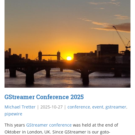
GStreamer Conference 2025
Michael Tretter
|
2025-10-27
|
conference
,
event
,
gstreamer
,
pipewire
This years
GStreamer conference
was held at the end of
Oktober in London, UK. Since GStreamer is our goto-